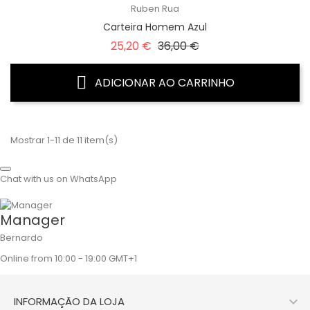
Ruben Rua
Carteira Homem Azul
Preço
Preço
25,20 €
36,00 €
Regular
ADICIONAR AO CARRINHO
Mostrar 1-11 de 11 item(s)
Chat with us on WhatsApp
Manager
Bernardo
Online from 10:00 - 19:00 GMT+1

INFORMAÇÃO DA LOJA